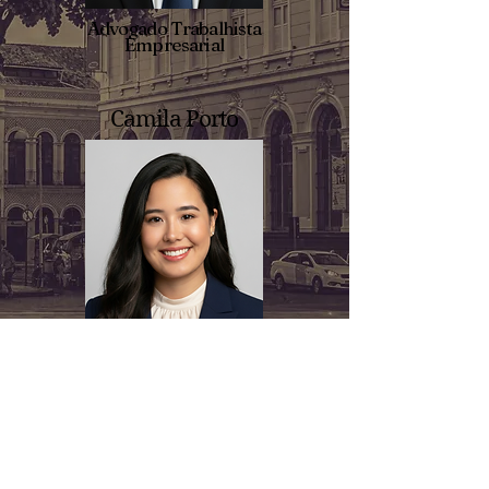
Advogado Trabalhista
Empresarial
Camila Porto
Advogada de Sociedade
e M&E